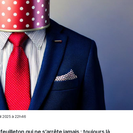
il 2025 à 22h46
illeton qui ne s’arrête jamais : toujours là,