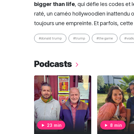
bigger than life
, qui défie les codes et 
raté, un caméo hollywoodien inattendu ou
toujours une empreinte. Et parfois, cett
#donald trump
#trump
#the game
#vodk
Podcasts
23 min
8 min