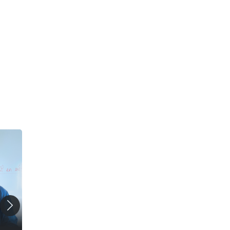
51 min
39 min