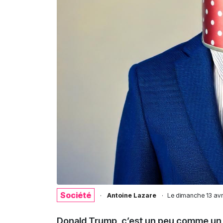
Société
·
Antoine Lazare
·
Le
dimanche 13 avr
Donald Trump, c’est un peu comme un feu