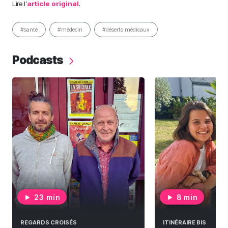
Lire l’
article original
.
#santé
#médecin
#déserts médicaux
Podcasts
23 min
8 min
REGARDS CROISÉS
ITINÉRAIRE BIS