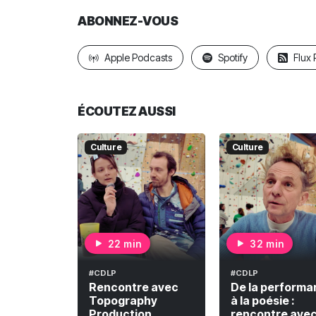
ABONNEZ-VOUS
Apple Podcasts
Spotify
Flux
ÉCOUTEZ AUSSI
Culture
Culture
22 min
32 min
#CDLP
#CDLP
Rencontre avec
De la performa
Topography
à la poésie :
Production,
rencontre ave