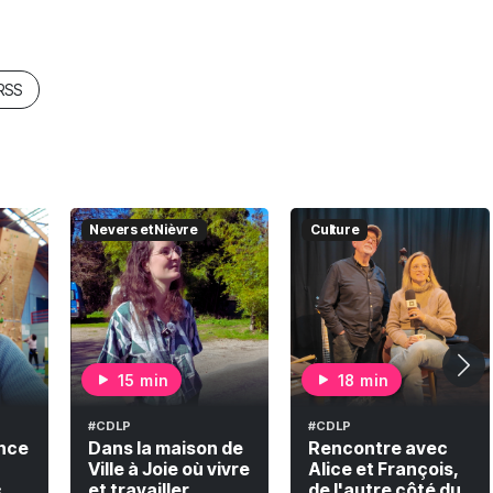
 RSS
Nevers et Nièvre
Culture
15 min
18 min
#CDLP
#CDLP
nce
Dans la maison de
Rencontre avec
Ville à Joie où vivre
Alice et François,
c
et travailler
de l'autre côté du