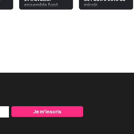
ensemble font
miroir.
paire
Je m'inscris