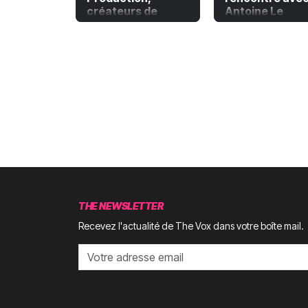
créateurs de
Antoine Le
documentaires
Menestrel
engagés
THE NEWSLETTER
Recevez l'actualité de The Vox dans votre boîte mail.