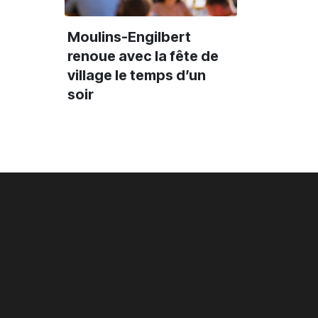
frère pendant 12
explosif et
ans
inclassable
Moulins-Engilbert
renoue avec la fête de
village le temps d’un
soir