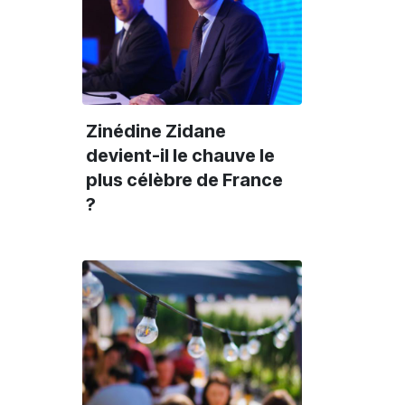
Zinédine Zidane
devient-il le chauve le
plus célèbre de France
Culture
Culture
C
?
25 min
20 min
#CDLP
#CDLP
#
Antoine Page à
Rencontre avec
“
filmé les études de
Astéréotypie,
:
médecine de son
collectif musical
m