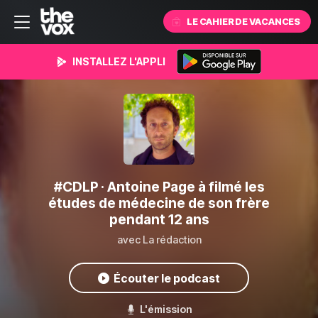
LE CAHIER DE VACANCES
INSTALLEZ L'APPLI
#CDLP
· Antoine Page à filmé les
études de médecine de son frère
pendant 12 ans
avec La rédaction
Écouter le podcast
L'émission