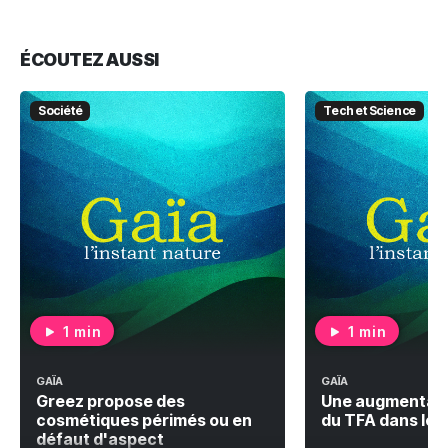
ÉCOUTEZ AUSSI
Société
Tech et Science
1 min
1 min
GAÏA
GAÏA
Greez propose des
Une augmentati
cosmétiques périmés ou en
du TFA dans le v
défaut d'aspect