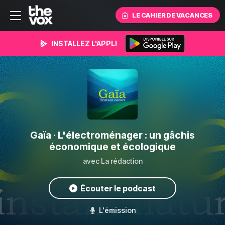
LE CAHIER DE VACANCES
INSTALLEZ L'APPLI
Gaïa
· L'électroménager : un gâchis
économique et écologique
avec La rédaction
Écouter le podcast
L'émission