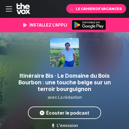
LE CAHIER DE VACANCES
INSTALLEZ L'APPLI
Itinéraire Bis
· Le Domaine du Bois
Bourbon : une touche belge sur un
terroir bourguignon
avec La rédaction
Écouter le podcast
L'émission