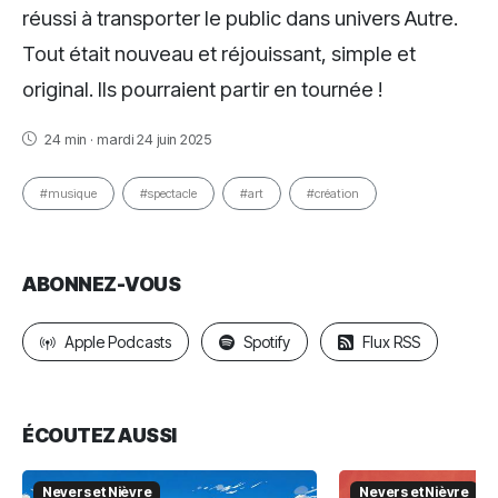
réussi à transporter le public dans univers Autre.
Tout était nouveau et réjouissant, simple et
original. Ils pourraient partir en tournée !
24 min · mardi 24 juin 2025
#musique
#spectacle
#art
#création
ABONNEZ-VOUS
Apple Podcasts
Spotify
Flux RSS
ÉCOUTEZ AUSSI
Nevers et Nièvre
Nevers et Nièvre