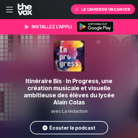
LE CAHIER DE VACANCES
INSTALLEZ L'APPLI
Itinéraire Bis
· In Progress, une
création musicale et visuelle
ambitieuse des élèves du lycée
Alain Colas
avec La rédaction
Écouter le podcast