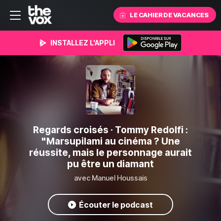
LE CAHIER DE VACANCES
INSTALLEZ L'APPLI
Regards croisés
· Tommy Redolfi :
"Marsupilami au cinéma ? Une
réussite, mais le personnage aurait
pu être un diamant
avec Manuel Houssais
Écouter le podcast