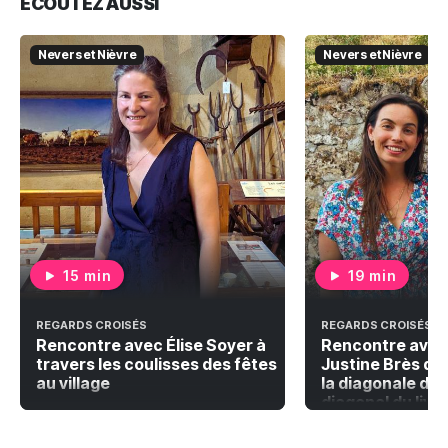
ÉCOUTEZ AUSSI
Nevers et Nièvre
Nevers et Nièvre
15 min
19 min
REGARDS CROISÉS
REGARDS CROISÉS
Rencontre avec Élise Soyer à
Rencontre avec
travers les coulisses des fêtes
Justine Brès qu
au village
la diagonale du 
diagonal du livr