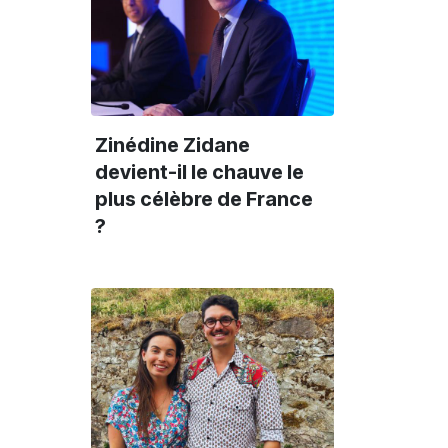
Zinédine Zidane
devient-il le chauve le
plus célèbre de France
?
Culture
Culture
N
50 min
19 min