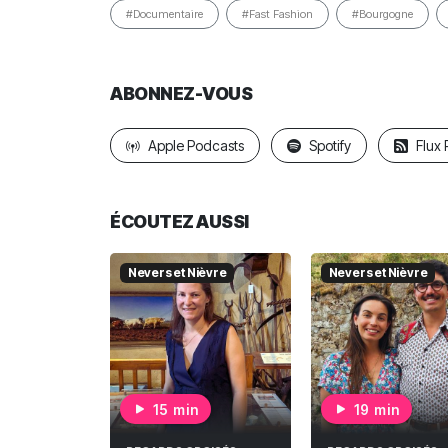
#Documentaire
#Fast Fashion
#Bourgogne
ABONNEZ-VOUS
Apple Podcasts
Spotify
Flux
ÉCOUTEZ AUSSI
Nevers et Nièvre
Nevers et Nièvre
15 min
19 min