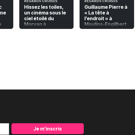
REGARDS CROISÉS
REGARDS CROISÉS
c
Hissez les toiles,
Guillaume Pierre à
ine
un cinéma sous le
« La tête à
ciel étoilé du
l’endroit » à
a
Morvan à
Moulins-Engilbert
de
Château-Chinon.
Je m'inscris