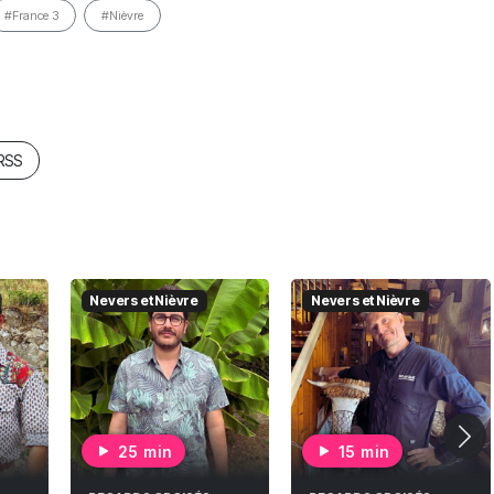
#France 3
#Nièvre
 RSS
Nevers et Nièvre
Nevers et Nièvre
25 min
15 min