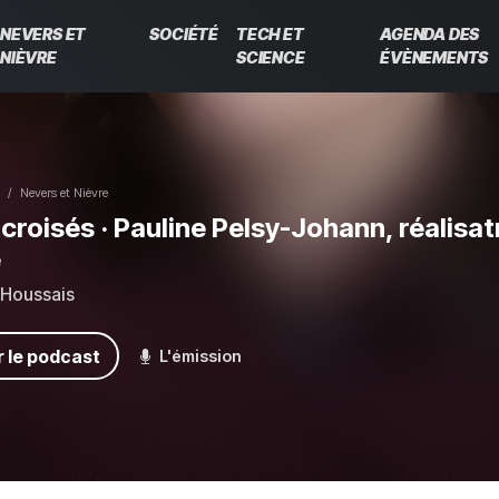
NEVERS ET
SOCIÉTÉ
TECH ET
AGENDA DES
NIÈVRE
SCIENCE
ÉVÈNEMENTS
Nevers et Nièvre
croisés
· Pauline Pelsy-Johann, réalisa
e
 Houssais
 le podcast
L'émission