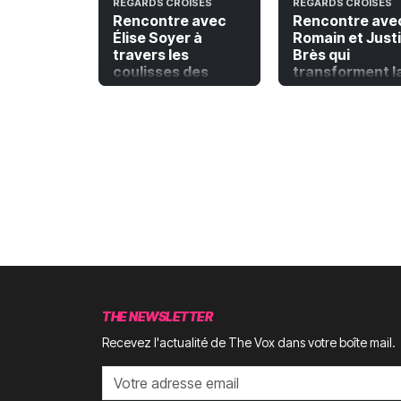
REGARDS CROISÉS
REGARDS CROISÉS
Rencontre avec
Rencontre ave
Élise Soyer à
Romain et Just
travers les
Brès qui
coulisses des
transforment l
fêtes au village
diagonale du vi
en diagonal du
livre
THE NEWSLETTER
Recevez l'actualité de The Vox dans votre boîte mail.