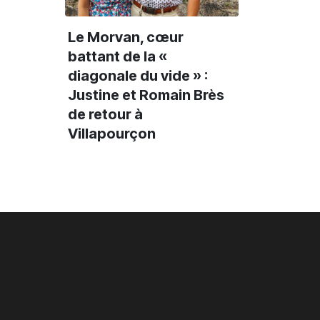
REGARDS CROISÉS
REGARDS CROISÉS
R
Une saison 2026-
Gaya Jiji réalise un
7
2027 qui se veut
mélodrame pour
li
Le Morvan, cœur
colorée à La
raconter l'exil
c
battant de la «
Maison à Nevers
avec «
N
L'Étrangère »
l
diagonale du vide » :
Justine et Romain Brès
de retour à
Villapourçon