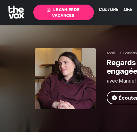
CULTURE
LIFE
LE CAHIER DE
VACANCES
Accueil
Podcasts
Regards 
engagé
avec Manuel
Écouter