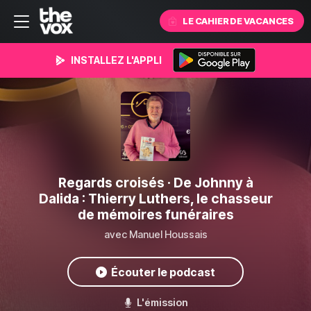
LE CAHIER DE VACANCES
INSTALLEZ L'APPLI
Regards croisés
· De Johnny à
Dalida : Thierry Luthers, le chasseur
de mémoires funéraires
avec Manuel Houssais
Écouter le podcast
L'émission