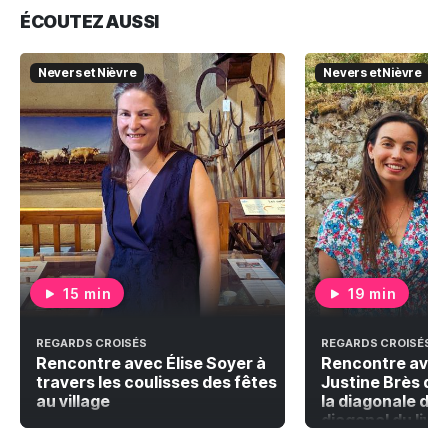
ÉCOUTEZ AUSSI
Nevers et Nièvre
Nevers et Nièvre
15 min
19 min
REGARDS CROISÉS
REGARDS CROISÉS
Rencontre avec Élise Soyer à
Rencontre avec
travers les coulisses des fêtes
Justine Brès qu
au village
la diagonale du 
diagonal du livr