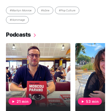
#Marilyn Monroe
#Icône
#Pop Culture
#Hommage
Podcasts
21 min
53 min