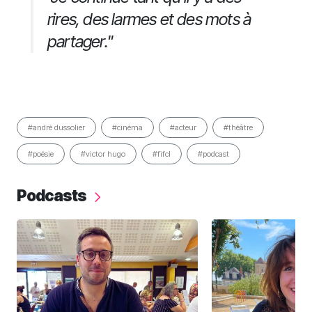
rires, des larmes et des mots à
partager."
#andré dussolier
#cinéma
#acteur
#théâtre
#poésie
#victor hugo
#fifcl
#podcast
Podcasts