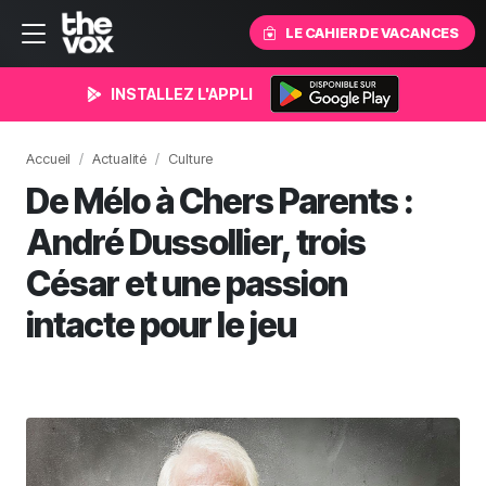
LE CAHIER DE VACANCES
INSTALLEZ L'APPLI
Accueil
Actualité
Culture
De Mélo à Chers Parents :
André Dussollier, trois
César et une passion
intacte pour le jeu