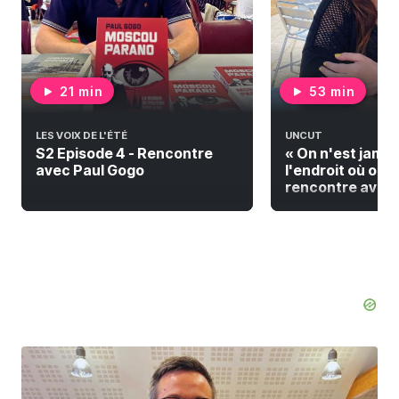
21 min
53 min
LES VOIX DE L'ÉTÉ
UNCUT
S2 Episode 4 - Rencontre
« On n'est jamai
avec Paul Gogo
l'endroit où on do
rencontre avec F