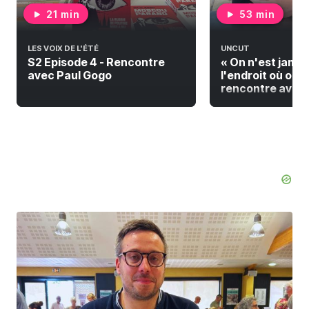
21 min
53 min
LES VOIX DE L'ÉTÉ
UNCUT
S2 Episode 4 - Rencontre
« On n'est jamai
avec Paul Gogo
l'endroit où on do
rencontre avec F