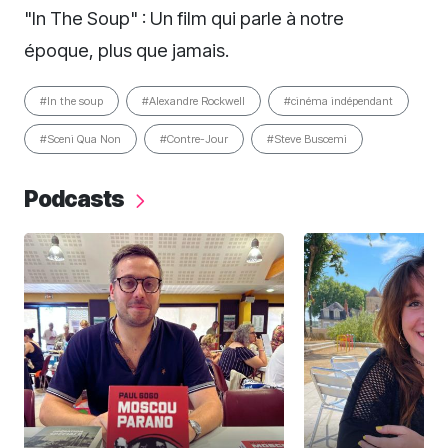
"In The Soup" : Un film qui parle à notre
époque, plus que jamais.
#In the soup
#Alexandre Rockwell
#cinéma indépendant
#Sceni Qua Non
#Contre-Jour
#Steve Buscemi
Podcasts