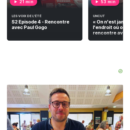
21 min
53 min
LES VOIX DE L'ÉTÉ
UNCUT
S2 Episode 4 - Rencontre
« On n'est jamai
avec Paul Gogo
l'endroit où on do
rencontre avec F