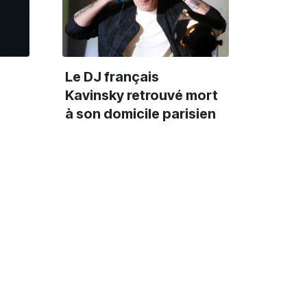
Le DJ français
Kavinsky retrouvé mort
à son domicile parisien