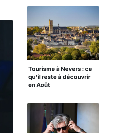
Tourisme à Nevers : ce
qu'il reste à découvrir
en Août