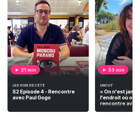
21 min
53 min
LES VOIX DE L'ÉTÉ
UNCUT
S2 Episode 4 - Rencontre
« On n'est jamai
avec Paul Gogo
l'endroit où on do
rencontre avec F