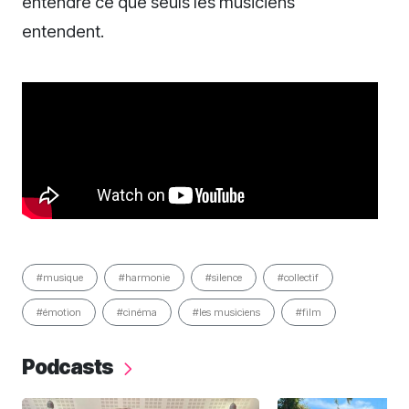
entendre ce que seuls les musiciens
entendent.
#musique
#harmonie
#silence
#collectif
#émotion
#cinéma
#les musiciens
#film
Podcasts