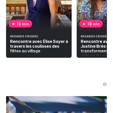
15 min
19 min
REGARDS CROISÉS
REGARDS CROISÉS
Rencontre avec Élise Soyer à
Rencontre avec
travers les coulisses des
Justine Brès qui
fêtes au village
transforment la
vide en diagonal 