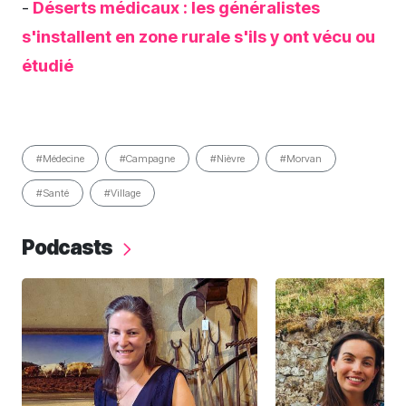
-
Déserts médicaux : les généralistes
s'installent en zone rurale s'ils y ont vécu ou
étudié
#Médecine
#Campagne
#Nièvre
#Morvan
#Santé
#Village
Podcasts