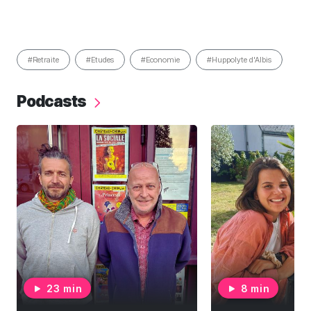
#Retraite
#Etudes
#Economie
#Huppolyte d'Albis
Podcasts
23 min
8 min